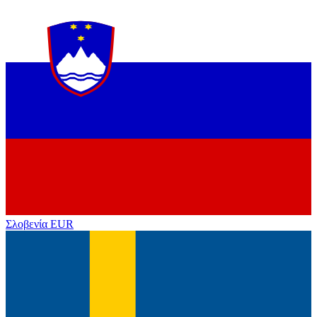
Σλοβενία
EUR