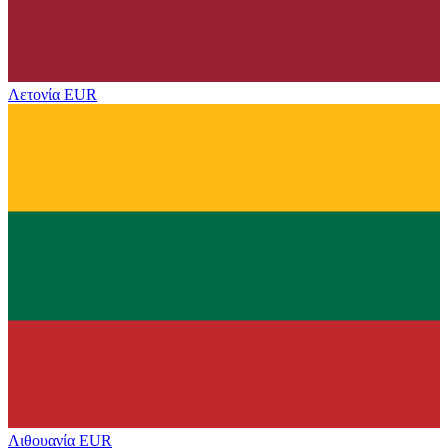
Λετονία
EUR
Λιθουανία
EUR