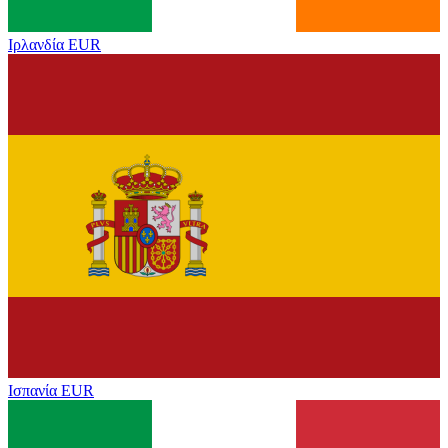
Ιρλανδία
EUR
Ισπανία
EUR