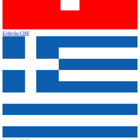
Ελβετία
CHF