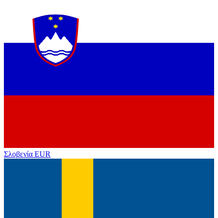
Σλοβενία
EUR