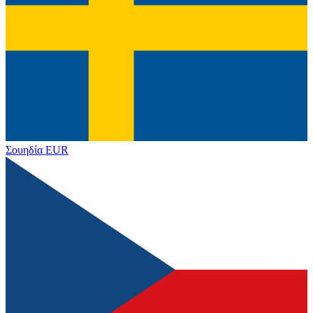
Σουηδία
EUR