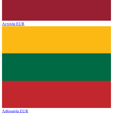
Λετονία
EUR
Λιθουανία
EUR