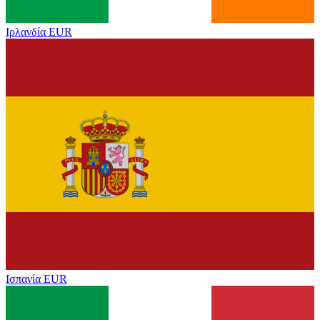
Ιρλανδία
EUR
Ισπανία
EUR