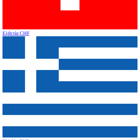
Ελβετία
CHF