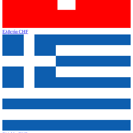
Ελβετία
CHF