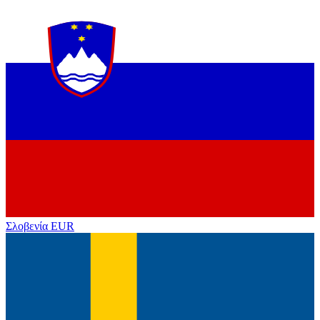
Σλοβενία
EUR