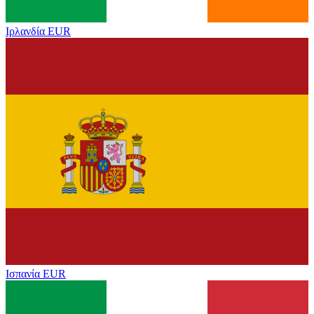
Ιρλανδία
EUR
Ισπανία
EUR