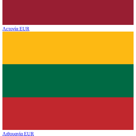
Λετονία
EUR
Λιθουανία
EUR