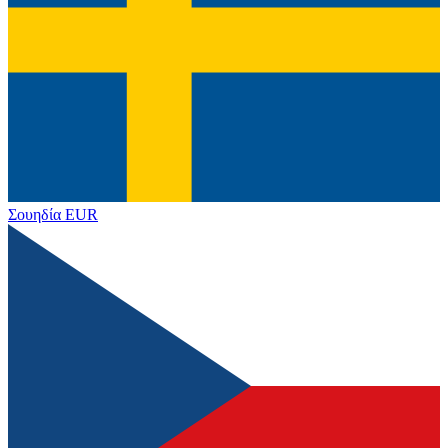
Σουηδία
EUR