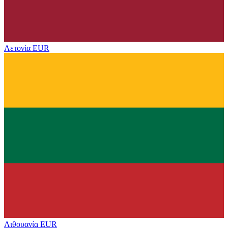
Λετονία
EUR
Λιθουανία
EUR