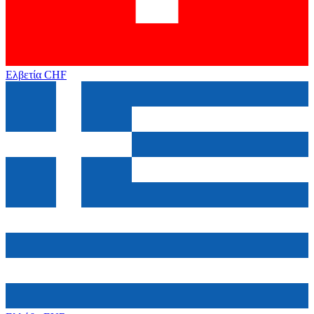
Ελβετία
CHF