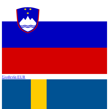
Σλοβενία
EUR