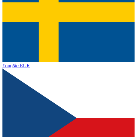
Σουηδία
EUR