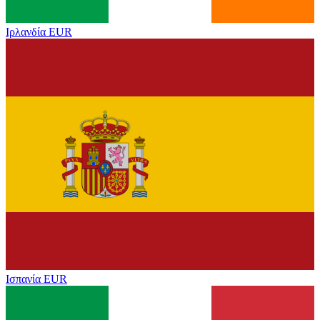
Ιρλανδία
EUR
Ισπανία
EUR