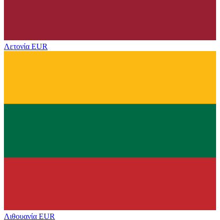
Λετονία
EUR
Λιθουανία
EUR