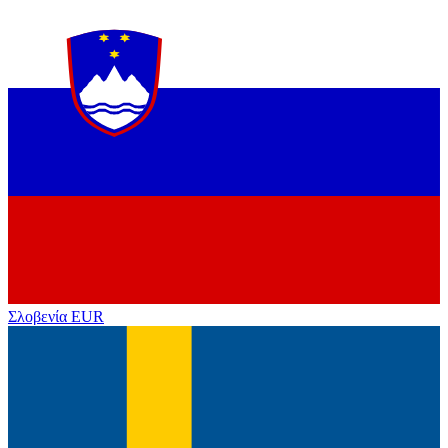
Σλοβενία
EUR