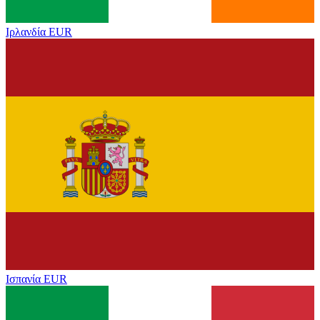
Ιρλανδία
EUR
Ισπανία
EUR