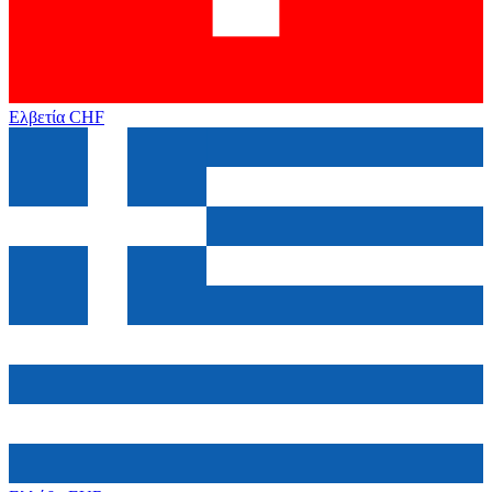
Ελβετία
CHF