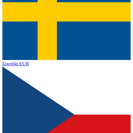
Σουηδία
EUR