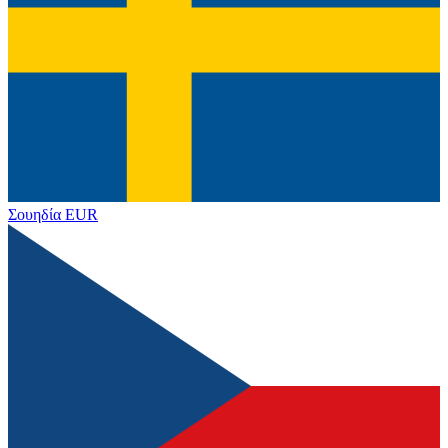
Σουηδία
EUR