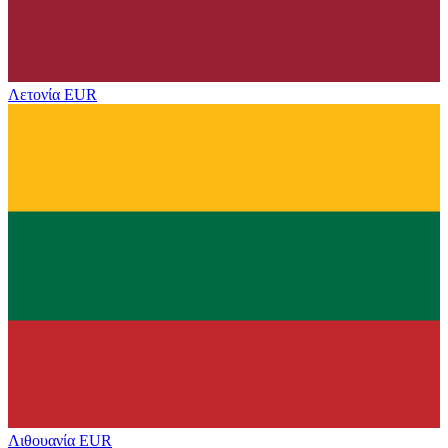
Λετονία
EUR
Λιθουανία
EUR