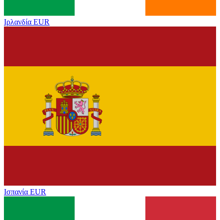
Ιρλανδία
EUR
Ισπανία
EUR