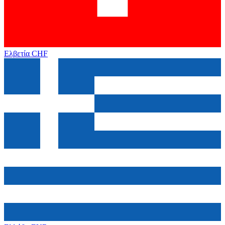
Ελβετία
CHF