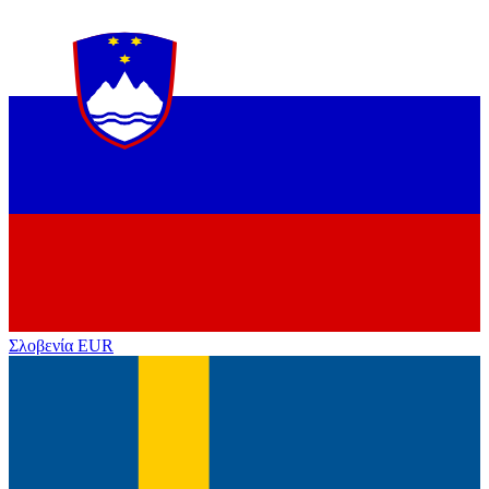
Σλοβενία
EUR