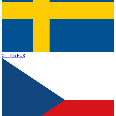
Σουηδία
EUR