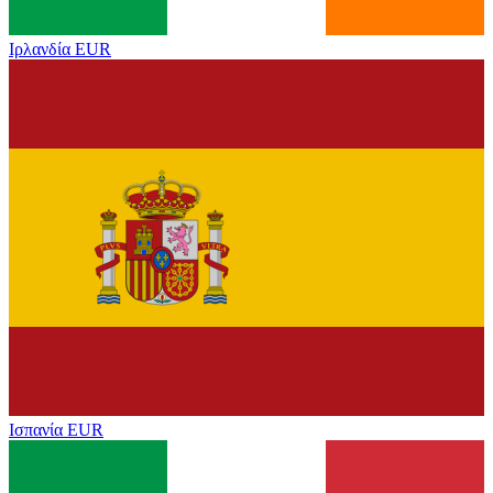
Ιρλανδία
EUR
Ισπανία
EUR