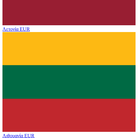
Λετονία
EUR
Λιθουανία
EUR