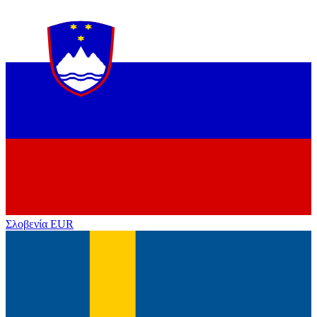
Σλοβενία
EUR