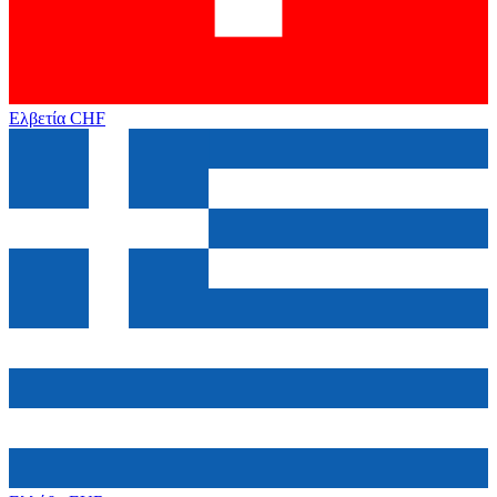
Ελβετία
CHF