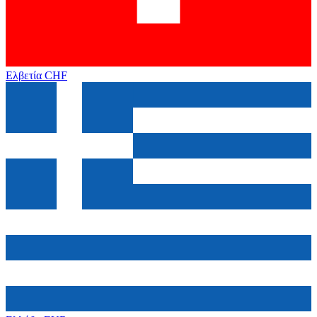
Ελβετία
CHF