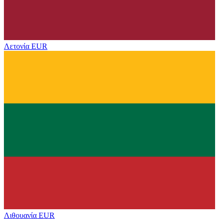
Λετονία
EUR
Λιθουανία
EUR