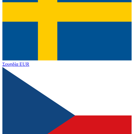
Σουηδία
EUR