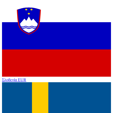
Σλοβενία
EUR