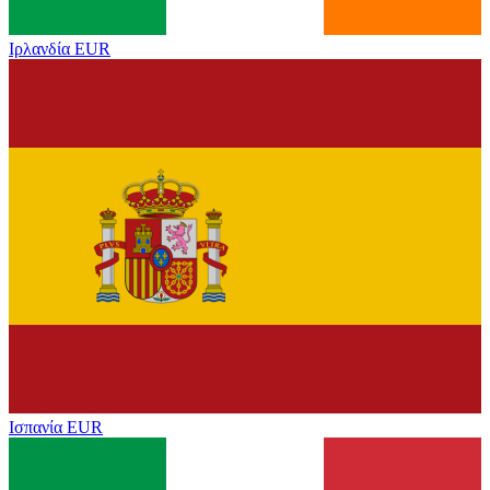
Ιρλανδία
EUR
Ισπανία
EUR