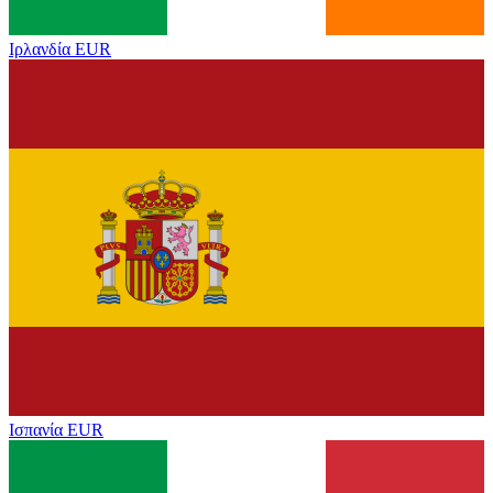
Ιρλανδία
EUR
Ισπανία
EUR