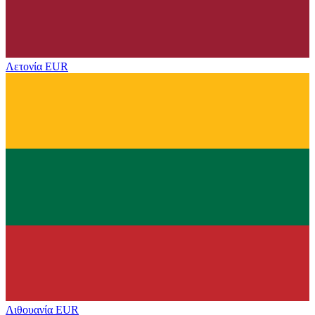
Λετονία
EUR
Λιθουανία
EUR