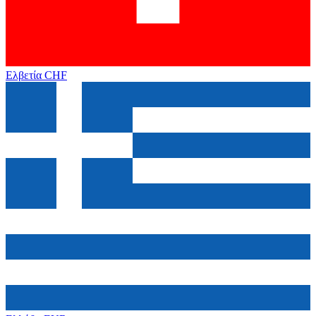
Ελβετία
CHF