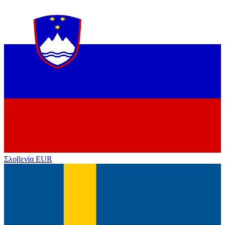
Σλοβενία
EUR