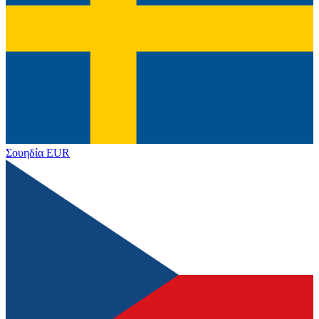
Σουηδία
EUR