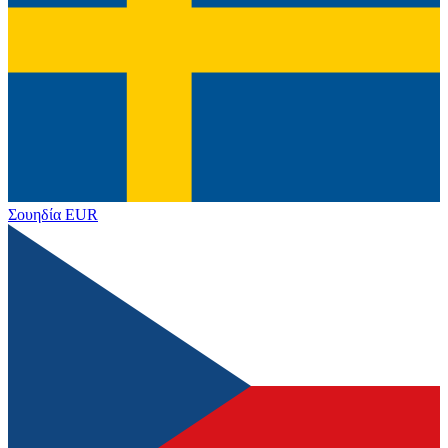
Σουηδία
EUR