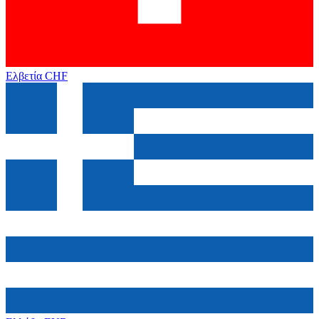
Ελβετία
CHF