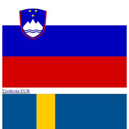
Σλοβενία
EUR