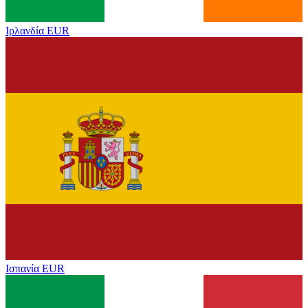
Ιρλανδία
EUR
Ισπανία
EUR