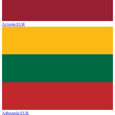
Λετονία
EUR
Λιθουανία
EUR