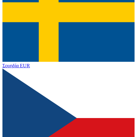
Σουηδία
EUR