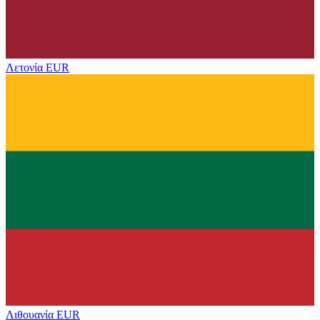
Λετονία
EUR
Λιθουανία
EUR