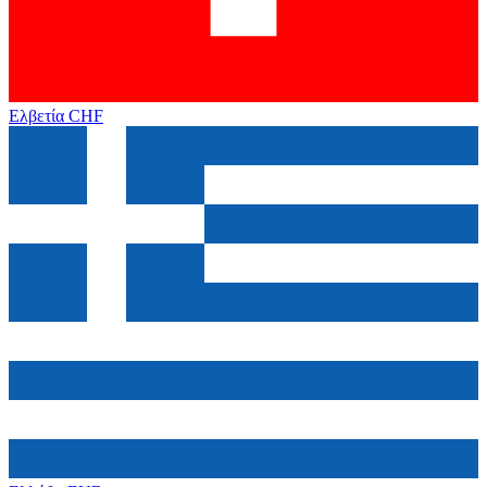
Ελβετία
CHF