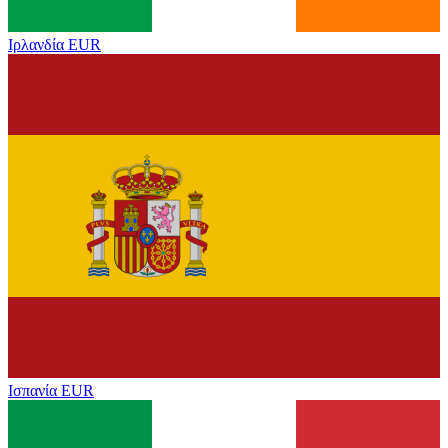
Ιρλανδία
EUR
Ισπανία
EUR