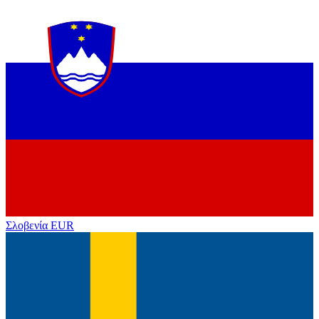
Σλοβενία
EUR