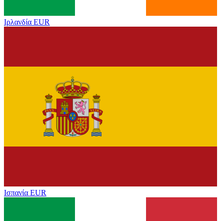
Ιρλανδία
EUR
Ισπανία
EUR