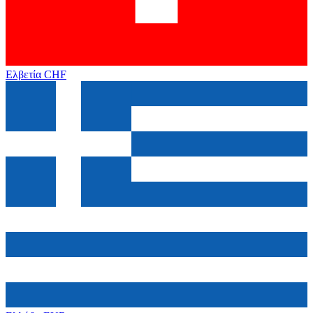
Ελβετία
CHF