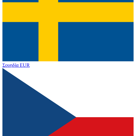
Σουηδία
EUR