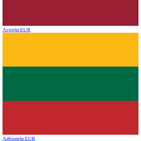
Λετονία
EUR
Λιθουανία
EUR