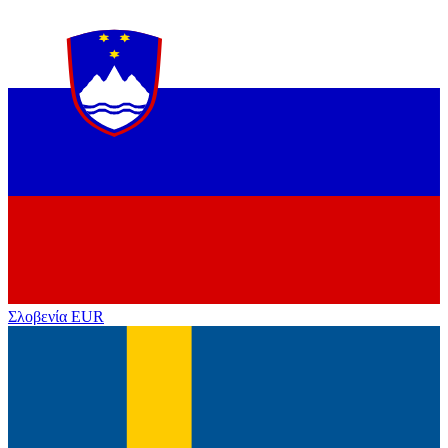
Σλοβενία
EUR